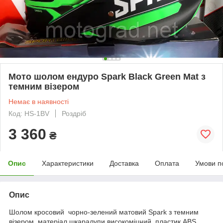
Мото шолом ендуро Spark Black Green Mat з
темним візером
Немає в наявності
Код: HS-1BV
Роздріб
3 360
₴
Опис
Характеристики
Доставка
Оплата
Умови п
Опис
Шолом кросовий чорно-зелений матовий Spark з темним
візером, матеріал шкаралупи високоміцний пластик ABS,