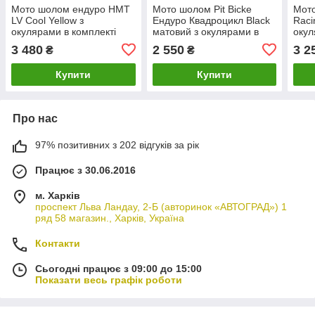
Мото шолом ендуро HMT
Мото шолом Pit Bicke
Мот
LV Cool Yellow з
Ендуро Квадроцикл Black
Raci
окулярами в комплекті
матовий з окулярами в
окул
комплекті
комп
3 480
2 550
3 2
₴
₴
Купити
Купити
Про нас
97% позитивних з 202 відгуків за рік
Працює з 30.06.2016
м. Харків
проспект Льва Ландау, 2-Б (авторинок «АВТОГРАД») 1
ряд 58 магазин., Харків, Україна
Контакти
Сьогодні працює з 09:00 до 15:00
Показати весь графік роботи