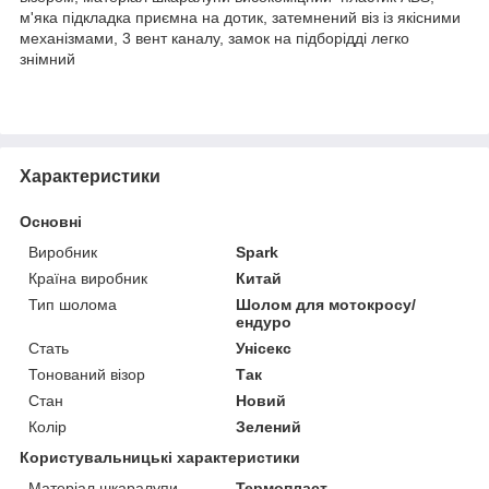
м'яка підкладка приємна на дотик, затемнений віз із якісними
механізмами, 3 вент каналу, замок на підборідді легко
знімний
Характеристики
Основні
Виробник
Spark
Країна виробник
Китай
Тип шолома
Шолом для мотокросу/
ендуро
Стать
Унісекс
Тонований візор
Так
Стан
Новий
Колір
Зелений
Користувальницькі характеристики
Матеріал шкаралупи
Термопласт