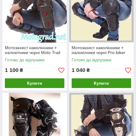
Мотозахист наколінники +
Мотозахист наколінники +
налокітники чорні Moto Trail
налокітники чорні Pro-biker
Готово до відправки
Готово до відправки
1 100
1 040
₴
₴
Купити
Купити