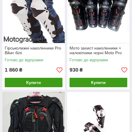
Гірськолижні наколінники Pro
Мото захист наколінники +
Biker білі
налокітники чорні Moto Pro
Готово до відправки
Готово до відправки
1 860
930
₴
₴
Купити
Купити