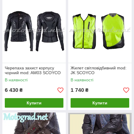
Черепаха захист корпусу
Жилет світловідбивний mod:
чорний mod: AM03 SCOYCO
JK SCOYCO
В наявності
В наявності
6 430
1 740
₴
₴
Купити
Купити