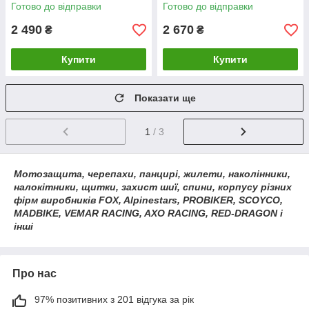
Готово до відправки
Готово до відправки
2 490
2 670
₴
₴
Купити
Купити
Показати ще
1
/ 3
Мотозащита, черепахи, панцирі, жилети, наколінники,
налокітники, щитки, захист шиї, спини, корпусу різних
фірм виробників FOX, Alpinestars, PROBIKER, SCOYCO,
MADBIKE, VEMAR RACING, AXO RACING, RED-DRAGON і
інші
Про нас
97% позитивних з 201 відгука за рік