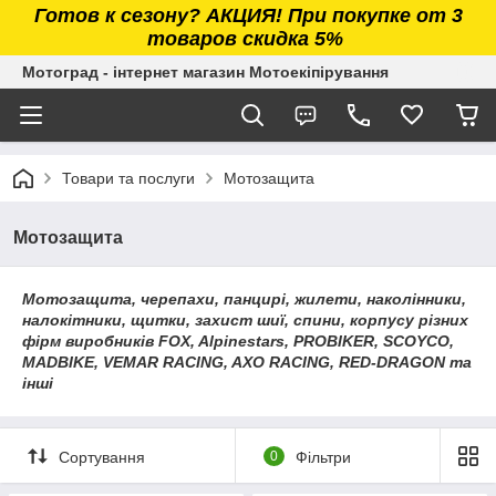
Готов к сезону? АКЦИЯ! При покупке от 3
товаров скидка 5%
Мотоград - інтернет магазин Мотоекіпірування
Товари та послуги
Мотозащита
Мотозащита
Мотозащита, черепахи, панцирі, жилети, наколінники,
налокітники, щитки, захист шиї, спини, корпусу різних
фірм виробників FOX, Alpinestars, PROBIKER, SCOYCO,
MADBIKE, VEMAR RACING, AXO RACING, RED-DRAGON та
інші
Сортування
0
Фільтри