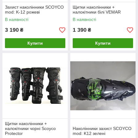
Захист наколінники SCOYCO
Щитки наколінники +
mod: K-12 рожеві
налокітники білі VEMAR
В наявності
В наявності
3 190
1 390
₴
₴
Купити
Купити
Щитки наколінники +
налокітники чорні Scoyco
Наколінники захист SCOYCO
Protector
mod: K12 зелені