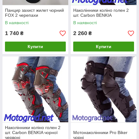
Панцир захист жилет чорний
Наколінники коліно голен 2
FOX 2 черепахи
шт. Carbon BENKIA
В наявності
В наявності
1 740
2 260
₴
₴
Купити
Купити
Наколінники коліно голен 2
шт. Carbon BENKIA чорної
Мотонаколінники Pro Biker
червоні
чорні