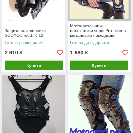
Мотонаколінники +
Защита наколенники
налокітники чорні Pro-biker з
SCOYCO mod: K-12
металевою накладкою
Готово до відправки
Готово до відправки
2 610
1 680
₴
₴
Купити
Купити