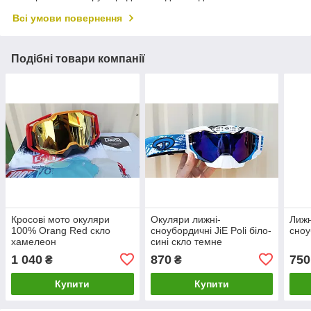
Всі умови повернення
Подібні товари компанії
Кросові мото окуляри
Окуляри лижні-
Лижн
100% Orang Red скло
сноубордичні JiE Poli біло-
сноу
хамелеон
сині скло темне
1 040
870
750
₴
₴
Купити
Купити