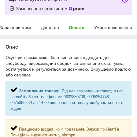
Замовлення під захистом
Характеристики
Доставка
Оплата
Умови повернення
Опис
Окуляри гірськолижні, біло-синьо-сині підходять для
сноуборду, високоміцний ободок, затемненене скло, гумка
розтягується й регулюється за довжиною. Вирушаємо поштою
або самовоз
Замовлення товару:
Під час замовлення товару в нас
на сайті або за телефонами 0632880706, 0995254748,
0975356889 до 14.00 відправлення товару відбувається того
ж дня
Працюємо
щодня, крім подавання. Закази прийняті в
Понеділок вирушатимуть у вівторк