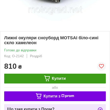
Лижні окуляри сноуборд MOTSAI біло-сині
скло хамелеон
Готово до відправки
Код: O-2142
Роздріб
810
₴
Купити
або
Купити з
Що таке купити з Пром?