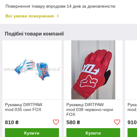
Повернення товару впродовж 14 днів за домовленістю
Всі умови повернення
Подібні товари компанії
Рукавиці DIRTPAW
Рукавиці DIRTPAW
Рука
mod:035 сині FOX
mod:038 червоно-чорні
mod:
FOX
810
580
910
₴
₴
Купити
Купити