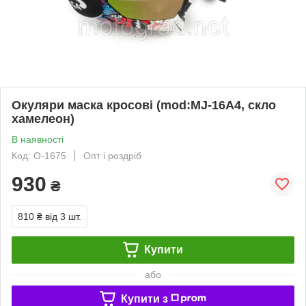
Окуляри маска кросові (mod:MJ-16A4, скло
хамелеон)
В наявності
Код: O-1675
Опт і роздріб
930
₴
810 ₴
від 3 шт.
Купити
або
Купити з