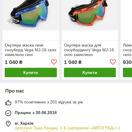
Окуляри маска лижі
Окуляри маска для
Лижн
сноуборд Vega MJ-16 скло
сноубордингу Vega MJ-16
сноу
хамелеон сині
скло хамелеон
скло
жовтогарячі
1 040
1 040
930
₴
₴
Купити
Купити
Про нас
97% позитивних з 201 відгука за рік
Працює з 30.06.2016
м. Харків
проспект Льва Ландау, 2-Б (авторинок «АВТОГРАД») 1