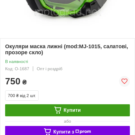
Окуляри маска лижні (mod:MJ-1015, салатові,
прозоре скло)
В наявності
Код: O-1687
Опт і роздріб
750
₴
700 ₴
від 2 шт.
Купити
або
Купити з