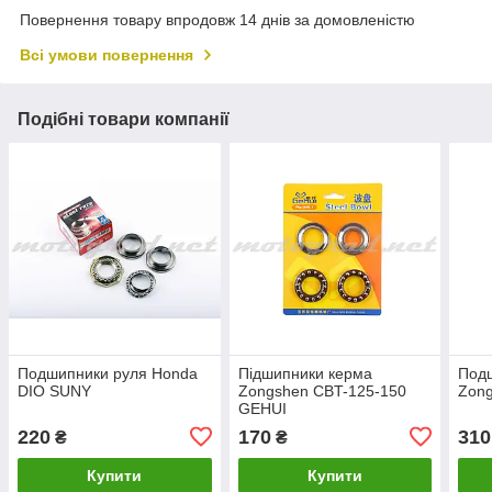
Повернення товару впродовж 14 днів за домовленістю
Всі умови повернення
Подібні товари компанії
Подшипники руля Honda
Підшипники керма
Под
DIO SUNY
Zongshen CBT-125-150
Zong
GEHUI
220
170
310
₴
₴
Купити
Купити