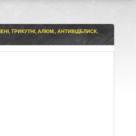
НІ, ТРИКУТНІ, АЛЮМ., АНТИВІДБЛИСК,