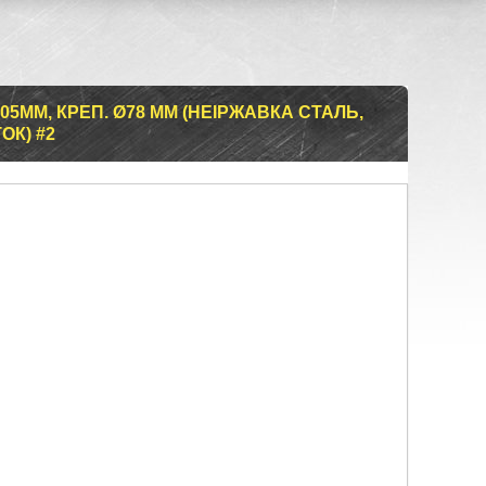
105MM, КРЕП. Ø78 MM (НЕІРЖАВКА СТАЛЬ,
ОК) #2