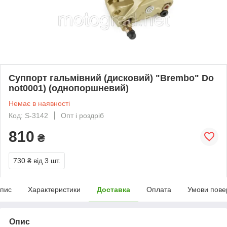
Суппорт гальмівний (дисковий) "Brembo" Do
not0001) (однопоршневий)
Немає в наявності
Код: S-3142
Опт і роздріб
810
₴
730 ₴
від 3 шт.
пис
Характеристики
Доставка
Оплата
Умови пове
Опис