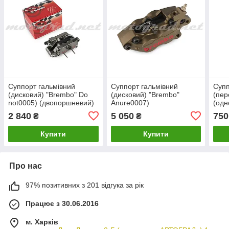
Суппорт гальмівний
Суппорт гальмівний
Супп
(дисковий) "Brembo" Do
(дисковий) "Brembo"
(пер
not0005) (двопоршневий)
Anure0007)
(од
(двопоршневий)
2 840
5 050
750
₴
₴
Купити
Купити
Про нас
97% позитивних з 201 відгука за рік
Працює з 30.06.2016
м. Харків