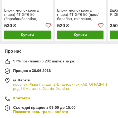
Блоки кнопок керма
Блоки кнопок керма
Відб
(пара) 4T GY6 50
(пара) 4T GY6 50 (диск/
RIDE
(барабан/барабан,
барабан, кріплення,
кріплення, важелі)
важіль)
530
520
350
₴
₴
Купити
Купити
Про нас
97% позитивних з 202 відгуків за рік
Працює з 30.06.2016
м. Харків
проспект Льва Ландау, 2-Б (авторинок «АВТОГРАД») 1
ряд 58 магазин., Харків, Україна
Контакти
Сьогодні працює з 09:00 до 15:00
Показати весь графік роботи