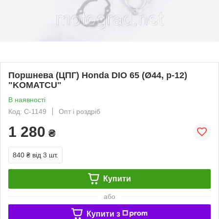
Поршнева (ЦПГ) Honda DIO 65 (Ø44, p-12)
"KOMATCU"
В наявності
Код: C-1149
Опт і роздріб
1 280
₴
840 ₴
від 3 шт.
Купити
або
Купити з