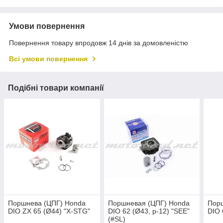
Умови повернення
Повернення товару впродовж 14 днів за домовленістю
Всі умови повернення
Подібні товари компанії
Поршнева (ЦПГ) Honda
Поршневая (ЦПГ) Honda
Пор
DIO ZX 65 (Ø44) "X-STG"
DIO 62 (Ø43, p-12) "SEE"
DIO 
(#SL)