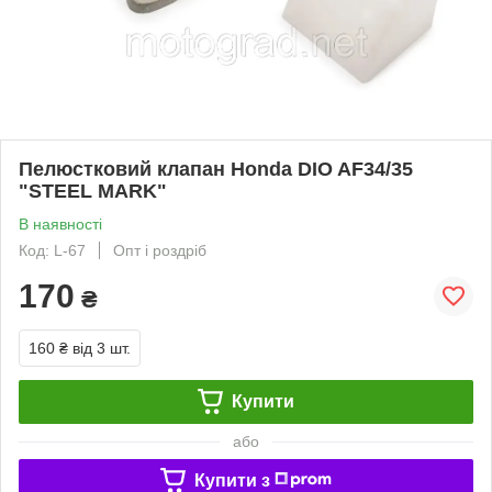
Пелюстковий клапан Honda DIO AF34/35
"STEEL MARK"
В наявності
Код: L-67
Опт і роздріб
170
₴
160 ₴
від 3 шт.
Купити
або
Купити з