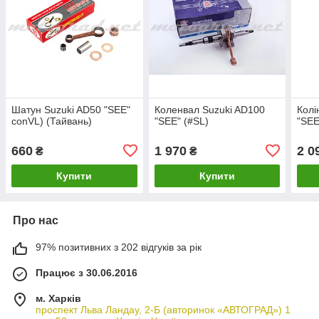
Шатун Suzuki AD50 "SEE"
Коленвал Suzuki AD100
Колі
conVL) (Тайвань)
"SEE" (#SL)
"SEE
660
1 970
2 0
₴
₴
Купити
Купити
Про нас
97% позитивних з 202 відгуків за рік
Працює з 30.06.2016
м. Харків
проспект Льва Ландау, 2-Б (авторинок «АВТОГРАД») 1