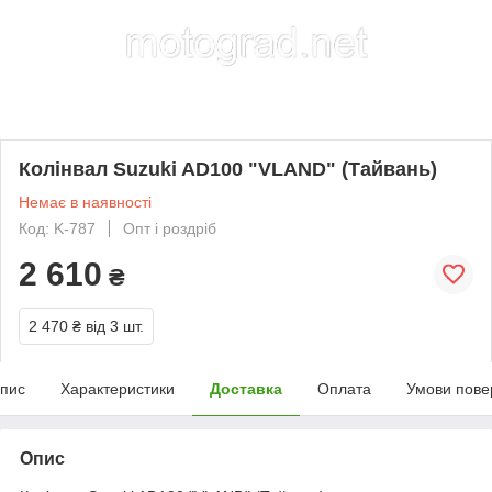
Колінвал Suzuki AD100 "VLAND" (Тайвань)
Немає в наявності
Код: K-787
Опт і роздріб
2 610
₴
2 470 ₴
від 3 шт.
пис
Характеристики
Доставка
Оплата
Умови пове
Опис