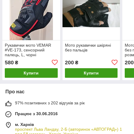
Рукавички мото VEMAR
Мото рукавички шкіряні
Мото
#VE-173, сенсорний
без пальців
без 
палець, L, чорні
розм
580
200
200
₴
₴
Купити
Купити
Про нас
97% позитивних з 202 відгуків за рік
Працює з 30.06.2016
м. Харків
проспект Льва Ландау, 2-Б (авторинок «АВТОГРАД») 1
ряд 58 магазин., Харків, Україна