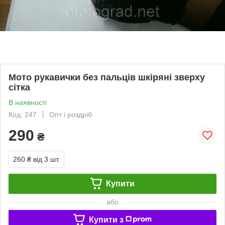
Мото рукавички без пальців шкіряні зверху
сітка
В наявності
Код: 247
Опт і роздріб
290
₴
260 ₴
від 3 шт.
Купити
або
Купити з