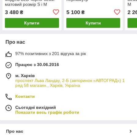
матовий розмір S і M
M
3 480
5 100
2 2
₴
₴
Купити
Купити
Про нас
97% позитивних з 201 відгука за рік
Працює з 30.06.2016
м. Харків
проспект Льва Ландау, 2-Б (авторинок «АВТОГРАД») 1
ряд 58 магазин., Харків, Україна
Контакти
Сьогодні вихідний
Показати весь графік роботи
Про нас