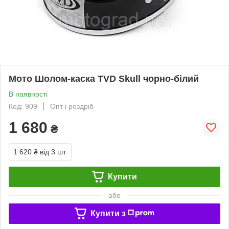
Мото Шолом-каска TVD Skull чорно-білий
В наявності
Код: 909
Опт і роздріб
1 680
₴
1 620 ₴
від 3 шт.
Купити
або
Купити з