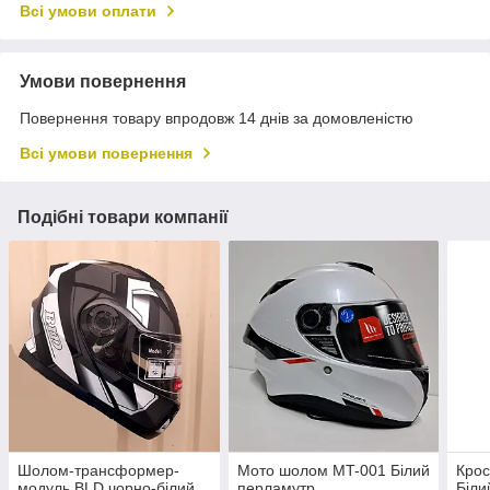
Всі умови оплати
Умови повернення
Повернення товару впродовж 14 днів за домовленістю
Всі умови повернення
Подібні товари компанії
Шолом-трансформер-
Мото шолом MT-001 Білий
Кро
модуль BLD чорно-білий
перламутр
Біли