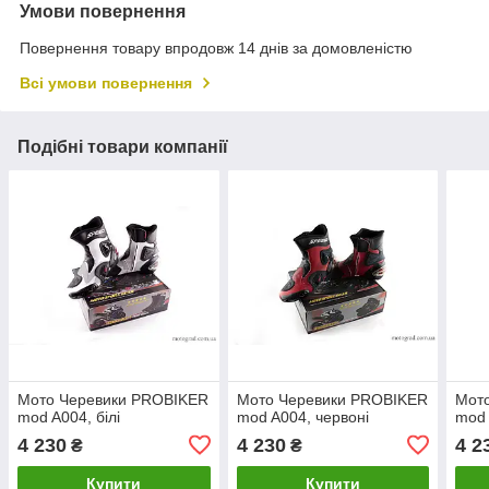
Умови повернення
Повернення товару впродовж 14 днів за домовленістю
Всі умови повернення
Подібні товари компанії
Мото Черевики PROBIKER
Мото Черевики PROBIKER
Мот
mod A004, білі
mod A004, червоні
mod 
4 230
4 230
4 2
₴
₴
Купити
Купити