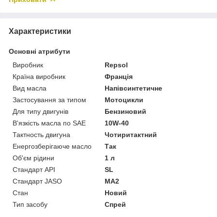
Характеристики
Основні атрибути
Виробник
Repsol
Країна виробник
Франція
Вид масла
Напівсинтетичне
Застосування за типом
Мотоцикли
Для типу двигунів
Бензиновий
В'язкість масла по SAE
10W-40
Тактность двигуна
Чотиритактний
Енергозберігаюче масло
Так
Об'єм рідини
1 л
Стандарт API
SL
Стандарт JASO
MA2
Стан
Новий
Тип засобу
Спрей