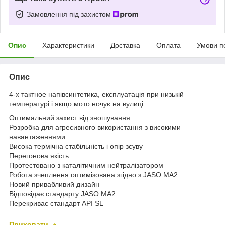
Замовлення під захистом
Опис
Характеристики
Доставка
Оплата
Умови п
Опис
4-х тактное напівсинтетика, експлуатація при низькій
температурі і якщо мото ночує на вулиці
Оптимальний захист від зношування
Розробка для агресивного використання з високими
навантаженнями
Висока термічна стабільність і опір зсуву
Перегонова якість
Протестовано з каталітичним нейтралізатором
Робота зчеплення оптимізована згідно з JASO MA2
Новий привабливий дизайн
Відповідає стандарту JASO MA2
Перекриває стандарт API SL
Приховати