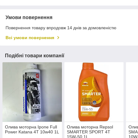
Умови повернення
Повернення товару впродовж 14 днів за домовленістю
Всі умови повернення
Подібні товари компанії
Олива моторна Ipone Full
Олива моторна Repsol
Олив
Power Katana 4T 10w40 1L
SMARTER SPORT 4T
SMA
15W-50 1L
10W