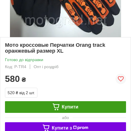
Мото кроссовые Перчатки Orang track
оранжевый размер XL
Готово до відправки
Код: P-TR4
Опт і роздріб
580
₴
520 ₴
від 2 шт.
Купити
або
Купити з