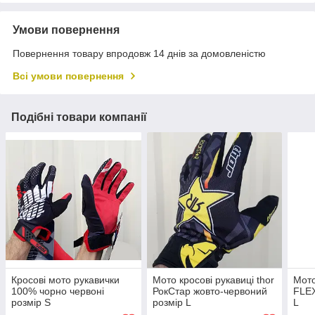
Умови повернення
Повернення товару впродовж 14 днів за домовленістю
Всі умови повернення
Подібні товари компанії
Кросові мото рукавички
Мото кросові рукавиці thor
Мото
100% чорно червоні
РокСтар жовто-червоний
FLEX
розмір S
розмір L
L