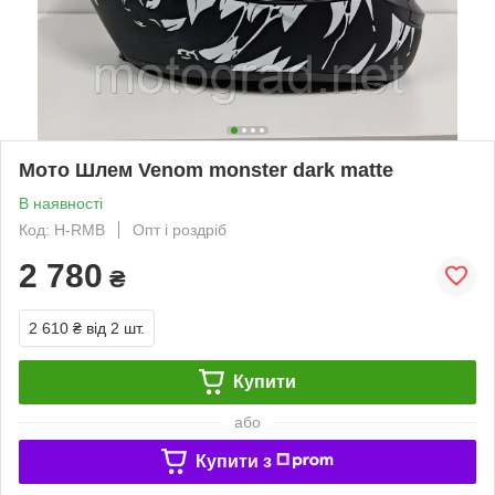
Мото Шлем Venom monster dark matte
В наявності
Код: H-RMB
Опт і роздріб
2 780
₴
2 610 ₴
від 2 шт.
Купити
або
Купити з