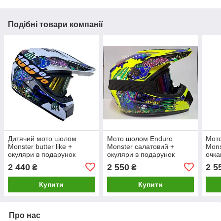
Подібні товари компанії
Дитячий мото шолом
Мото шолом Enduro
Мото
Monster butter like +
Monster салатовий +
Mons
окуляри в подарунок
окуляри в подарунок
очка
2 440
2 550
2 5
₴
₴
Купити
Купити
Про нас