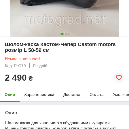
Шолом-каска Кастом-Чепер Castom motors
розмір L 58-59 см
Немає в наявності
Код: P-G79
Роздріб
2 490
₴
Опис
Характеристики
Доставка
Оплата
Умови п
Опис
Шолом-каска для чопериста з вбудованими окулярами .
Міцний товстий пластик, козирок, м'яка підкладка з якісних