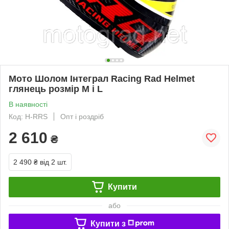
Мото Шолом Інтеграл Racing Rad Helmet
глянець розмір М і L
В наявності
Код: H-RRS
Опт і роздріб
2 610
₴
2 490 ₴
від 2 шт.
Купити
або
Купити з