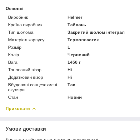
Основні
Виробник
Helmer
Країна виробник
Тайвань
Тип шолома
Закритий шолом інтеграл
Матеріал корпусу
Термопластик
Розмір
L
Колір
Червоний
Вага
1450 г
Тонований візор
Ні
Додатковий візор
Ні
Вбудовані сонцезахисні
Так
окуляри
Стан
Новий
Приховати
Умови доставки
Доставка здійснюється тільки по передоплаті.