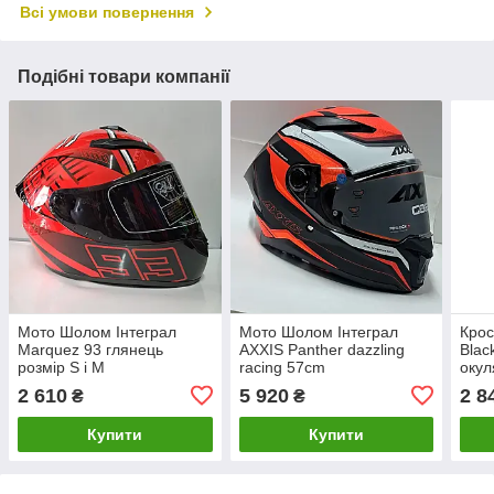
Всі умови повернення
Подібні товари компанії
Мото Шолом Інтеграл
Мото Шолом Інтеграл
Крос
Marquez 93 глянець
AXXIS Panther dazzling
Blac
розмір S і М
racing 57cm
окул
2 610
5 920
2 8
₴
₴
Купити
Купити