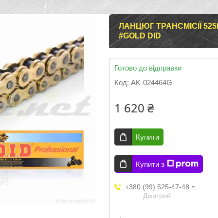
ЛАНЦЮГ ТРАНСМІСІЇ 52
#GOLD DID
Готово до відправки
Код:
AK-024464G
1 620 ₴
Купити
Купити з
+380 (99) 525-47-48
Дмитрий