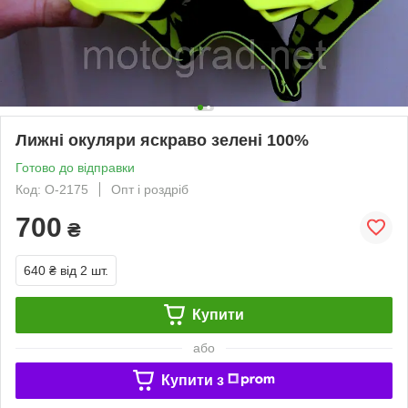
Лижні окуляри яскраво зелені 100%
Готово до відправки
Код: O-2175
Опт і роздріб
700
₴
640 ₴
від 2 шт.
Купити
або
Купити з