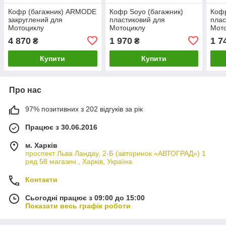
Кофр (багажник) ARMODE
Кофр Soyo (багажник)
Кофр
закруглений для
пластиковий для
плас
Мотоциклу
Мотоциклу
Мот
4 870
1 970
1 7
₴
₴
Купити
Купити
Про нас
97% позитивних з 202 відгуків за рік
Працює з 30.06.2016
м. Харків
проспект Льва Ландау, 2-Б (авторинок «АВТОГРАД») 1
ряд 58 магазин., Харків, Україна
Контакти
Сьогодні працює з 09:00 до 15:00
Показати весь графік роботи