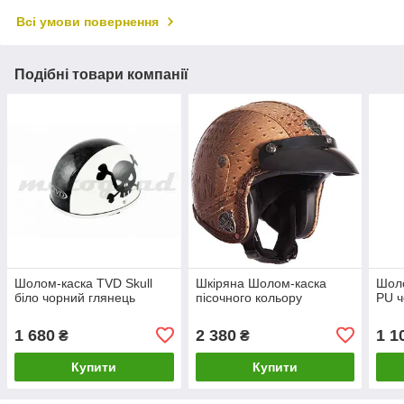
Всі умови повернення
Подібні товари компанії
Шолом-каска TVD Skull
Шкіряна Шолом-каска
Шоло
біло чорний глянець
пісочного кольору
PU ч
1 680
2 380
1 1
₴
₴
Купити
Купити