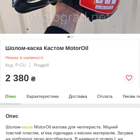
Шолом-каска Кастом MotorOil
Немає в наявності
Код: P-CU
Роздріб
2 380
₴
Опис
Характеристики
Доставка
Оплата
Умови п
Опис
Шолом-
каска
MotorOil матова для чеппериста. Міцний
товстий пластик, м'яка підкладка з якісних матеріалів. Засувка
на підборідді легко відстібається. В наявності розмір L на