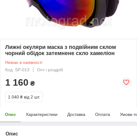
Лижні окуляри маска з подвійним склом
чорний обідок затемнене скло хамеліон
Немає в наявності
Код: SP-013
Опт і роздріб
1 160
₴
1 040 ₴
від 2 шт.
Опис
Характеристики
Доставка
Оплата
Умови п
Опис