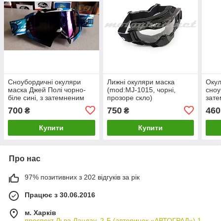
Сноубордичні окуляри
Лижні окуляри маска
Окул
маска Джей Полі чорно-
(mod:MJ-1015, чорні,
сноу
біле сині, з затемненим
прозоре скло)
зате
склом
700
750
460
₴
₴
Купити
Купити
Про нас
97% позитивних з 202 відгуків за рік
Працює з 30.06.2016
м. Харків
проспект Льва Ландау, 2-Б (авторинок «АВТОГРАД») 1