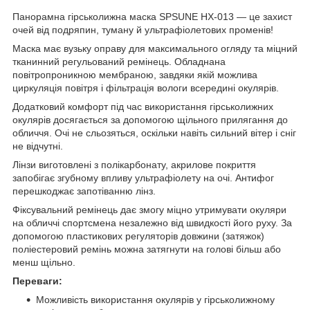
Панорамна гірськолижна маска SPSUNE HX-013 — це захист
очей від подряпин, туману й ультрафіолетових променів!
Маска має вузьку оправу для максимального огляду та міцний
тканинний регульований ремінець. Обладнана
повітропроникною мембраною, завдяки якій можлива
циркуляція повітря і фільтрація вологи всередині окулярів.
Додатковий комфорт під час використання гірськолижних
окулярів досягається за допомогою щільного прилягання до
обличчя. Очі не сльозяться, оскільки навіть сильний вітер і сніг
не відчутні.
Лінзи виготовлені з полікарбонату, акрилове покриття
запобігає згубному впливу ультрафіолету на очі. Антифог
перешкоджає запотіванню лінз.
Фіксувальний ремінець дає змогу міцно утримувати окуляри
на обличчі спортсмена незалежно від швидкості його руху. За
допомогою пластикових регуляторів довжини (затяжок)
поліестеровий ремінь можна затягнути на голові більш або
менш щільно.
Переваги:
Можливість використання окулярів у гірськолижному