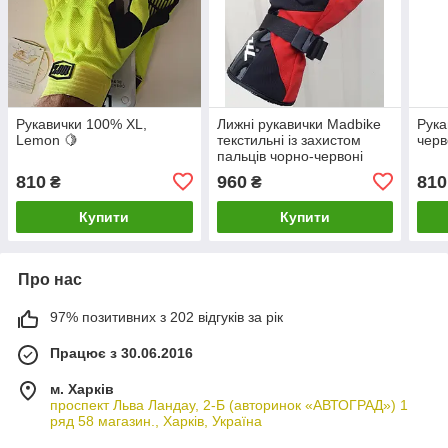
Рукавички 100% XL,
Лижні рукавички Madbike
Рука
Lemon 🍋
текстильні із захистом
черв
пальців чорно-червоні
L/XL
810
960
810
₴
₴
Купити
Купити
Про нас
97% позитивних з 202 відгуків за рік
Працює з 30.06.2016
м. Харків
проспект Льва Ландау, 2-Б (авторинок «АВТОГРАД») 1
ряд 58 магазин., Харків, Україна