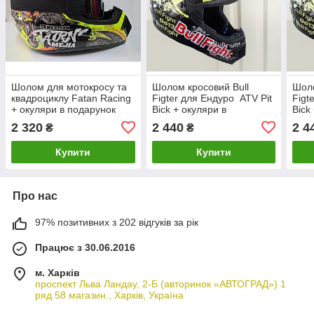
Шолом для мотокросу та
Шолом кросовий Bull
Шоло
квадроциклу Fatan Racing
Figter для Ендуро ATV Pit
Figt
+ окуляри в подарунок
Bick + окуляри в
Bick
подарунок
пода
2 320
2 440
2 4
₴
₴
Купити
Купити
Про нас
97% позитивних з 202 відгуків за рік
Працює з 30.06.2016
м. Харків
проспект Льва Ландау, 2-Б (авторинок «АВТОГРАД») 1
ряд 58 магазин., Харків, Україна