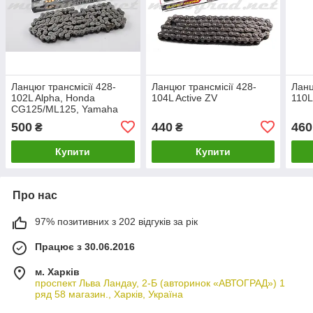
Ланцюг трансмісії 428-
Ланцюг трансмісії 428-
Ланц
102L Alpha, Honda
104L Active ZV
110L
CG125/ML125, Yamaha
TT125/RX125 STAGE-9
500
440
460
₴
₴
Купити
Купити
Про нас
97% позитивних з 202 відгуків за рік
Працює з 30.06.2016
м. Харків
проспект Льва Ландау, 2-Б (авторинок «АВТОГРАД») 1
ряд 58 магазин., Харків, Україна