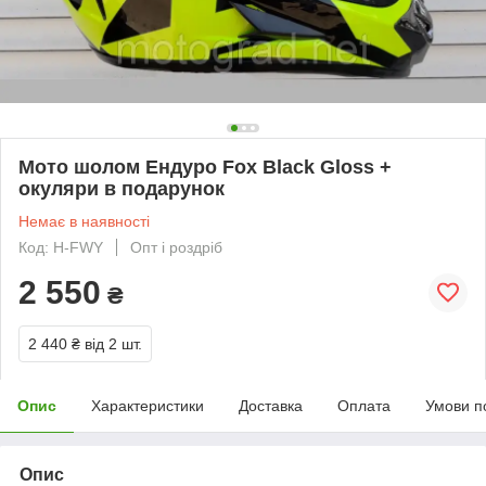
Мото шолом Ендуро Fox Black Gloss +
окуляри в подарунок
Немає в наявності
Код: H-FWY
Опт і роздріб
2 550
₴
2 440 ₴
від 2 шт.
Опис
Характеристики
Доставка
Оплата
Умови п
Опис