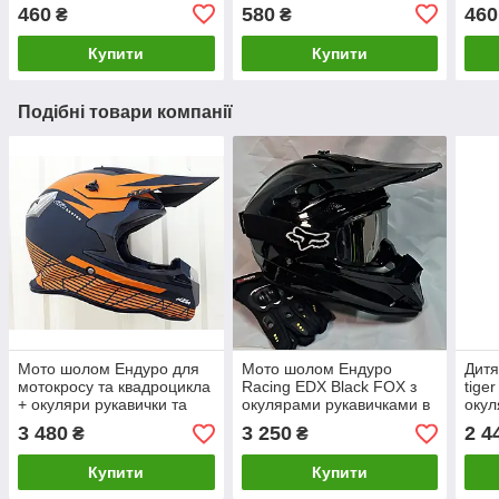
460
580
460
₴
₴
Купити
Купити
Подібні товари компанії
Мото шолом Ендуро для
Мото шолом Ендуро
Дитя
мотокросу та квадроцикла
Racing EDX Black FOX з
tige
+ окуляри рукавички та
окулярами рукавичками в
окул
маска в подарунок
комплекті
3 480
3 250
2 4
₴
₴
Купити
Купити