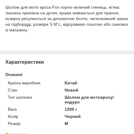
Шолом для мото кроса Fox чорно-зелений глянець, м'яка
тканина приємна на дотик, вушка знімаються для прання,
козирок регулюється за допомогою болта, легкознімний замок
на підборідді, розміри S M L, відправимо поштою або самовоз
із магазину
Характеристики
Основні
Країна виробник
Китай
Стан
Новий
Тип шолома
Шолом для мотокросу/
ендуро
Вага
1200 г
Колір
Чорний
Розмір
M