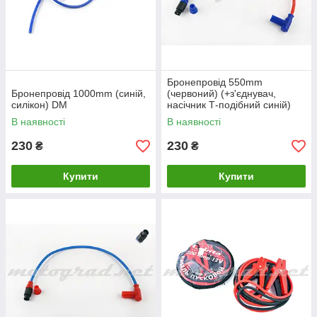
Бронепровід 550mm
Бронепровід 1000mm (синій,
(червоний) (+з'єднувач,
силікон) DM
насічник Т-подібний синій)
DM
В наявності
В наявності
230
230
₴
₴
Купити
Купити