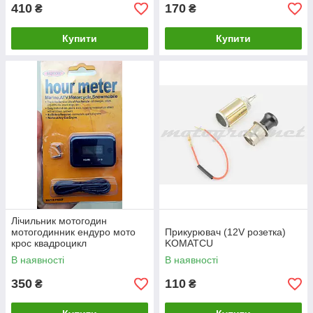
410
170
₴
₴
Купити
Купити
Лічильник мотогодин
мотогодинник ендуро мото
Прикурювач (12V розетка)
крос квадроцикл
KOMATCU
В наявності
В наявності
350
110
₴
₴