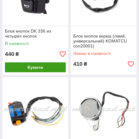
Блок кнопок DK 336 из
четырех кнопок
Блок кнопок керма (лівий,
універсальний) KOMATCU
В наявності
con20001)
440
Немає в наявності
₴
410
₴
Купити