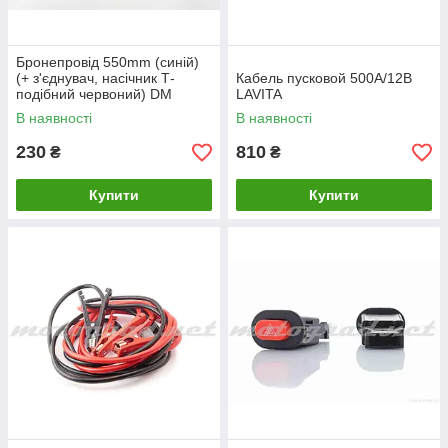
Бронепровід 550mm (синій)
(+ з'єднувач, насічник Т-
Кабель пусковой 500А/12В
подібний червоний) DM
LAVITA
В наявності
В наявності
230
810
₴
₴
Купити
Купити