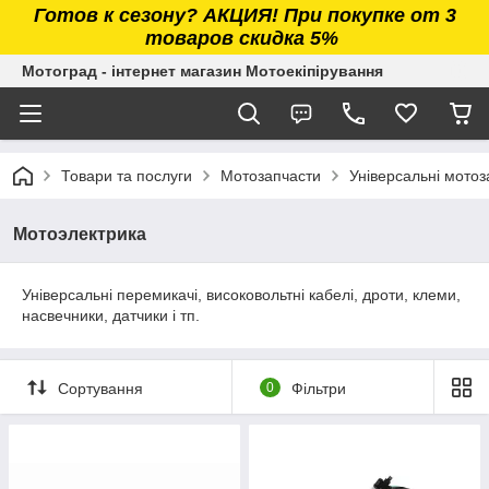
Готов к сезону? АКЦИЯ! При покупке от 3
товаров скидка 5%
Мотоград - інтернет магазин Мотоекіпірування
Товари та послуги
Мотозапчасти
Універсальні мотоз
Мотоэлектрика
Універсальні перемикачі, високовольтні кабелі, дроти, клеми,
насвечники, датчики і тп.
Сортування
0
Фільтри