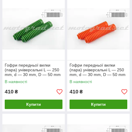
Гофри передньої вилки
Гофри передньої вилки
(пара) універсальні L — 250
(пара) універсальні L — 250
mm, d — 30 mm, D — 50 mm
mm, d — 30 mm, D — 50 mm
(зелені) MZK
(жовтогарячі) MZK
В наявності
В наявності
410
410
₴
₴
Купити
Купити