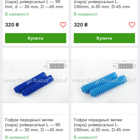
(пара) універсальні L — 90
(пара) універсальні L-
mm, d — 30 mm, D —45 mm
190mm, d-30 mm, D-45 mm
(жовті) MZK
(жовтогарячі) MZK
В наявності
В наявності
320
320
₴
₴
Купити
Купити
Гофри передньої вилки
Гофри передньої вилки
(пара) універсальні L — 90
(пара) універсальні L-
mm, d — 30 mm, D —45 mm
190mm, d-30 mm, D-45 mm
(сині) MZK
(блакитні) MZK
В наявності
В наявності