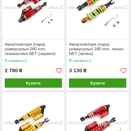
Амортизатори (пара)
Амортизатори (пара)
універсальні 280 mm,
універсальні 280 mm, тюнінг
газомасляні NET (червоні)
NET (зелені)
Antisk002)
В наявності
В наявності
2 780
3 130
₴
₴
Купити
Купити