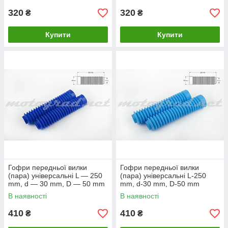
320
320
₴
₴
Купити
Купити
Гофри передньої вилки
Гофри передньої вилки
(пара) універсальні L — 250
(пара) універсальні L-250
mm, d — 30 mm, D — 50 mm
mm, d-30 mm, D-50 mm
(сині) MZK
(блакитні) MZK
В наявності
В наявності
410
410
₴
₴