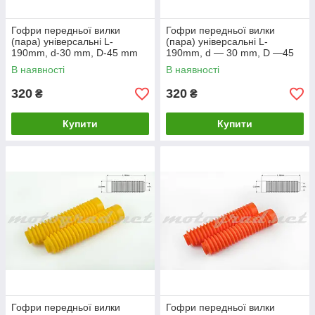
Гофри передньої вилки
Гофри передньої вилки
(пара) універсальні L-
(пара) універсальні L-
190mm, d-30 mm, D-45 mm
190mm, d — 30 mm, D —45
(зелені) MZK
mm (фіолетові) MZK
В наявності
В наявності
320
320
₴
₴
Купити
Купити
Гофри передньої вилки
Гофри передньої вилки