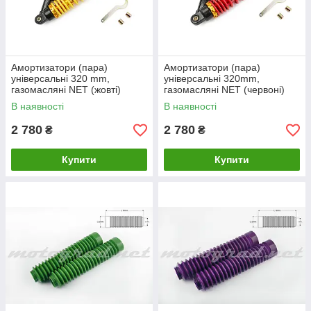
Амортизатори (пара)
Амортизатори (пара)
універсальні 320 mm,
універсальні 320mm,
газомасляні NET (жовті)
газомасляні NET (червоні)
Antian0002)
Antisk002)
В наявності
В наявності
2 780
2 780
₴
₴
Купити
Купити