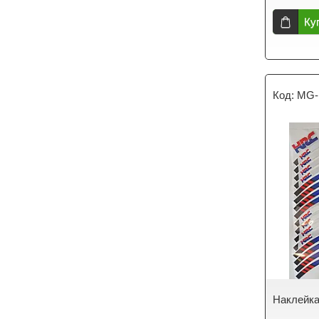
Ку
MG
Наклейка