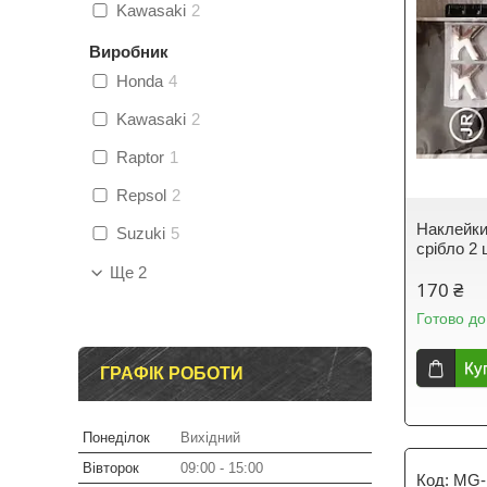
Kawasaki
2
Виробник
Honda
4
Kawasaki
2
Raptor
1
Repsol
2
Наклейки
Suzuki
5
срібло 2
Ще 2
170 ₴
Готово до
Ку
ГРАФІК РОБОТИ
Понеділок
Вихідний
Вівторок
09:00
15:00
MG