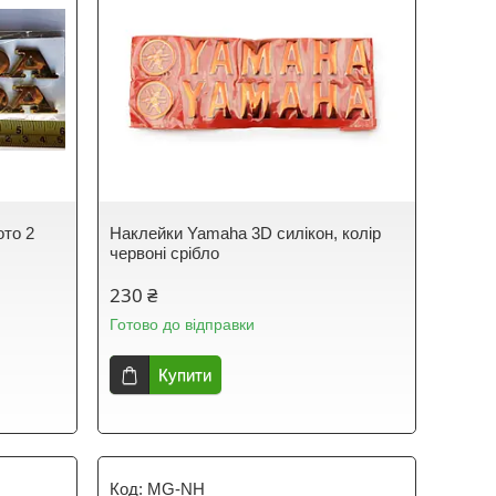
ото 2
Наклейки Yamaha 3D силікон, колір
червоні срібло
230 ₴
Готово до відправки
Купити
MG-NH