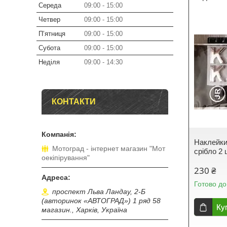
Середа
09:00
15:00
Четвер
09:00
15:00
Пʼятниця
09:00
15:00
Субота
09:00
15:00
Неділя
09:00
14:30
КОНТАКТИ
Наклейки
Мотоград - інтернет магазин "Мот
срібло 2
оекіпірування"
230 ₴
Готово до
проспект Льва Ландау, 2-Б
(авторинок «АВТОГРАД») 1 ряд 58
Ку
магазин., Харків, Україна