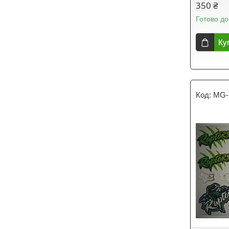
350 ₴
Готово до
Ку
MG