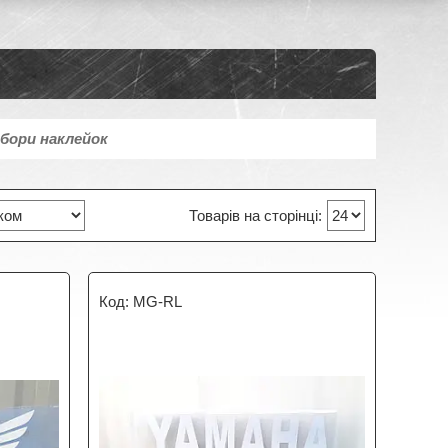
абори наклейок
MG-RL