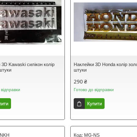
 3D Kawaski силікон колір
Наклейки 3D Honda колір зол
 штуки
штуки
290 ₴
 відправки
Готово до відправки
пити
Купити
-NKH
MG-NS