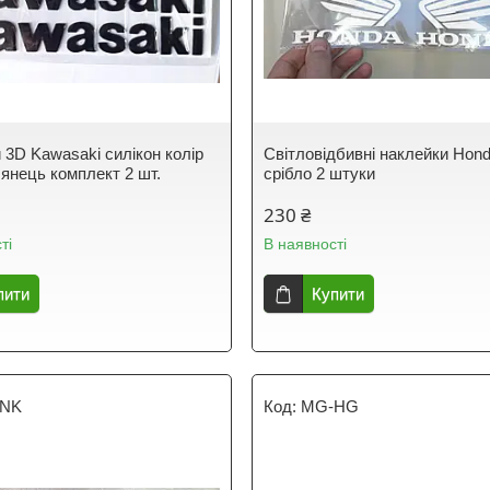
 3D Kawasaki силікон колір
Світловідбивні наклейки Hond
лянець комплект 2 шт.
срібло 2 штуки
230 ₴
ті
В наявності
пити
Купити
NK
MG-HG