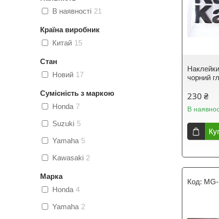
В наявності
21
Країна виробник
Китай
15
Стан
Наклейки
Новий
17
чорний г
Сумісність з маркою
230 ₴
Honda
7
В наявнос
Suzuki
5
Ку
Yamaha
5
Kawasaki
2
Марка
MG-
Honda
4
Yamaha
2