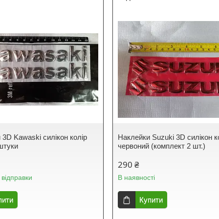
 3D Kawaski силікон колір
Наклейки Suzuki 3D силікон к
 штуки
червоний (комплект 2 шт.)
290 ₴
 відправки
В наявності
пити
Купити