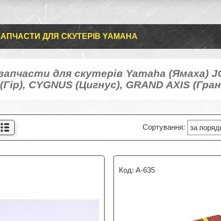
АПЧАСТИ ДЛЯ СКУТЕРІВ YAMAHA
апчасти для скутерів Yamaha (Ямаха) JO
Гір), CYGNUS (Цигнус), GRAND AXIS (Гранд 
A-635