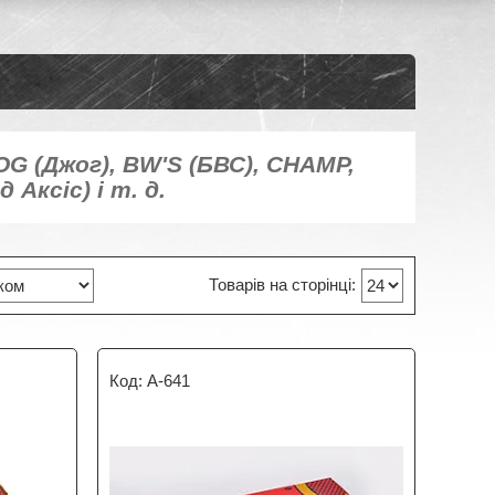
G (Джог), BW'S (БВС), CHAMP,
Аксіс) і т. д.
A-641