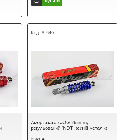
Купити
A-640
Амортизатор JOG 265mm,
й
регульований "NDT" (синій металік)
840 ₴