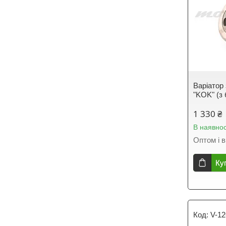
Варіатор
"KOK" (з
1 330 ₴
В наявнос
Оптом і в
Ку
V-12