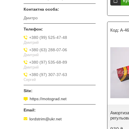
Ку
Дмитро
A-4
+380 (99) 525-47-48
Дмитрий
+380 (63) 288-07-06
Дмитрий
+380 (97) 535-68-89
Дмитрий
+380 (97) 307-37-63
Сергей
https://motograd.net
Амортиз
регульов
lordstrim@ukr.net
930 ₴