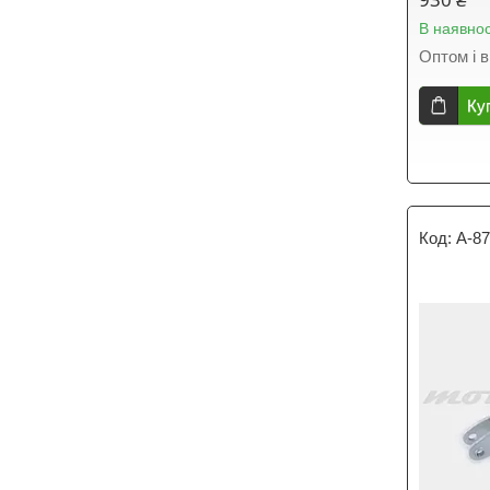
В наявнос
Оптом і в
Ку
A-8