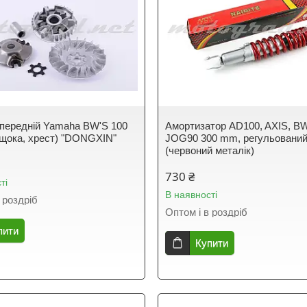
 передній Yamaha BW'S 100
Амортизатор AD100, AXIS, BW
 щока, хрест) "DONGXIN"
JOG90 300 mm, регульований
(червоний металік)
730 ₴
ті
В наявності
 роздріб
Оптом і в роздріб
пити
Купити