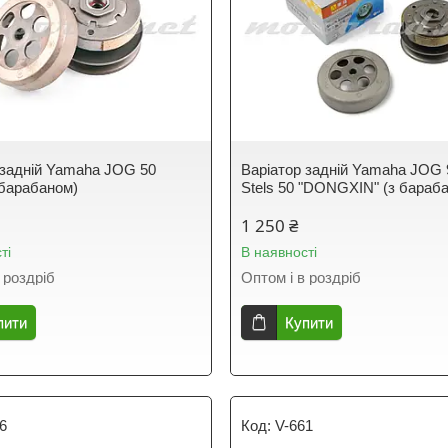
 задній Yamaha JOG 50
Варіатор задній Yamaha JOG 
 барабаном)
Stels 50 "DONGXIN" (з бараб
1 250 ₴
ті
В наявності
 роздріб
Оптом і в роздріб
пити
Купити
6
V-661