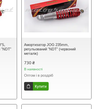
'S,
Амортизатор JOG 235mm,
 "NDT"
регульований "NDT" (червоний
металік)
730 ₴
В наявності
Оптом і в роздріб
Купити