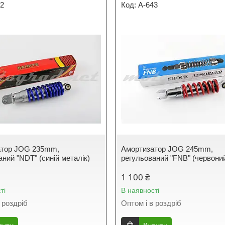
42
A-643
атор JOG 235mm,
Амортизатор JOG 245mm,
ний "NDT" (синій металік)
регульований "FNB" (червони
1 100 ₴
ті
В наявності
 роздріб
Оптом і в роздріб