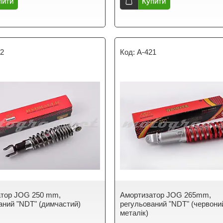
пити
Купити
62
A-421
атор JOG 250 mm,
Амортизатор JOG 265mm,
аний "NDT" (димчастий)
регульований "NDT" (червони
металік)