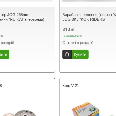
атор JOG 265mm,
Барабан зчеплення (тюнінг) 
аний "RUIKAI" (червоний)
JOG 3KJ "KOK RIDERS"
810 ₴
ті
В наявності
 роздріб
Оптом і в роздріб
пити
Купити
8
V-21