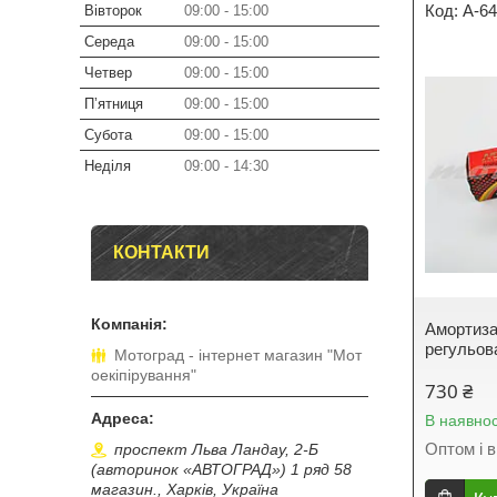
A-6
Вівторок
09:00
15:00
Середа
09:00
15:00
Четвер
09:00
15:00
Пʼятниця
09:00
15:00
Субота
09:00
15:00
Неділя
09:00
14:30
КОНТАКТИ
Амортиз
регульова
Мотоград - інтернет магазин "Мот
оекіпірування"
730 ₴
В наявнос
Оптом і в
проспект Льва Ландау, 2-Б
(авторинок «АВТОГРАД») 1 ряд 58
магазин., Харків, Україна