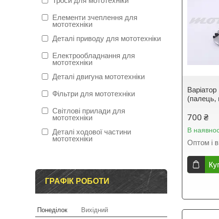
Троси для мототехніки
Елементи зчеплення для
мототехніки
Деталі приводу для мототехніки
Електрообладнання для
мототехніки
Деталі двигуна мототехніки
Варіатор
Фільтри для мототехніки
(палець,
Світлові прилади для
700 ₴
мототехніки
В наявнос
Деталі ходової частини
мототехніки
Оптом і в
Ку
ГРАФІК РОБОТИ
Понеділок
Вихідний