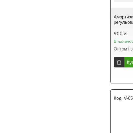
Амортиз
регульов
900 ₴
В наявнос
Оптом і в
Ку
V-65