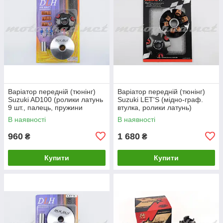
Варіатор передній (тюнінг)
Варіатор передній (тюнінг)
Suzuki AD100 (ролики латунь
Suzuki LET'S (мідно-граф.
9 шт., палець, пружини
втулка, ролики латунь)
зчеплення) "DLH"
"KOSO"
В наявності
В наявності
960
1 680
₴
₴
Купити
Купити