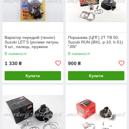
Варіатор передній (тюнінг)
Поршнева (ЦПГ) 2T TB 50,
Suzuki LET'S (ролики латунь
Suzuki RUN (Ø41, p-10, h-51)
9 шт., палець, пружини
"JIN"
зчеплення) "DLH"
В наявності
В наявності
1 330
900
₴
₴
Купити
Купити