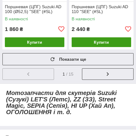
Поршневая (ЦПГ) Suzuki AD
Поршневая (ЦПГ) Suzuki AD
100 (Ø52,5) "SEE" (#SL)
110 "SEE" (#SL)
В наявності
В наявності
1 860
2 440
₴
₴
Купити
Купити
Показати ще
1
/ 15
Мотозапчасти для скутерів Suzuki
(Сузукі) LET'S (Летс), ZZ (ЗЗ), Street
Magic, SEPIA (Сепія), HI UP (Хай Ап),
ОГОЛОШЕННЯ і т. д.