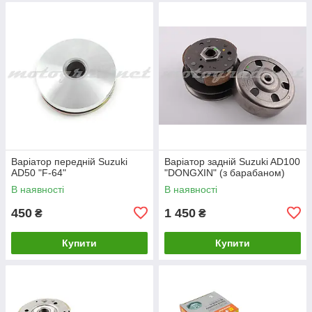
Варіатор передній Suzuki
Варіатор задній Suzuki AD100
AD50 "F-64"
"DONGXIN" (з барабаном)
В наявності
В наявності
450
1 450
₴
₴
Купити
Купити