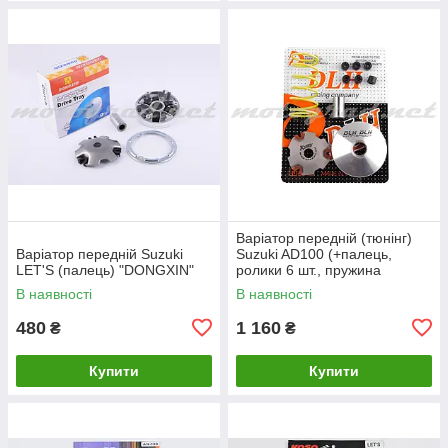
Варіатор передній (тюнінг)
Варіатор передній Suzuki
Suzuki AD100 (+палець,
LET'S (палець) "DONGXIN"
ролики 6 шт., пружина
торкдрайвера) "DLH"
В наявності
В наявності
480
1 160
₴
₴
Купити
Купити