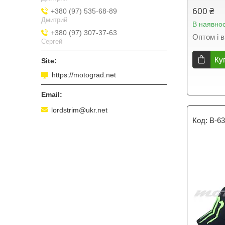
600 ₴
+380 (97) 535-68-89
Дмитрий
В наявнос
+380 (97) 307-37-63
Оптом і в
Сергей
Ку
https://motograd.net
lordstrim@ukr.net
B-6