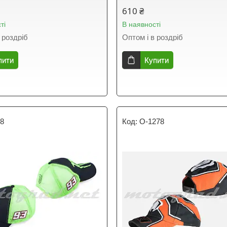
610 ₴
ті
В наявності
 роздріб
Оптом і в роздріб
пити
Купити
38
O-1278