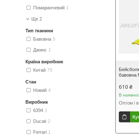
Помаранчевий
1
Ще 2
Тип тканини
Бавовна
5
Джинс
1
Країна виробник
Бейсболк
Китай
79
бавовна 
Стан
610 ₴
Новий
4
В наявнос
Виробник
Оптом і в
6394
1
Ку
Ducati
2
Ferrari
1