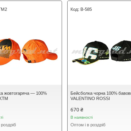
TM2
B-585
а жовтогаряча — 100%
Бейсболка чорна 100% бавов
 KTM
VALENTINO ROSSI
670 ₴
ті
В наявності
 роздріб
Оптом і в роздріб