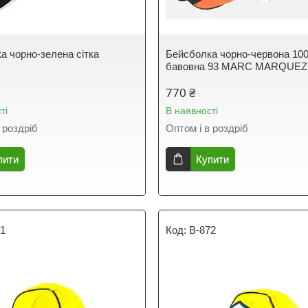
а чорно-зелена сітка
Бейсболка чорно-червона 10
бавовна 93 MARC MARQUEZ
770 ₴
ті
В наявності
 роздріб
Оптом і в роздріб
пити
Купити
61
B-872