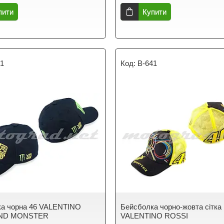
пити
Купити
51
B-641
ка чорна 46 VALENTINO
Бейсболка чорно-жовта сітка
AND MONSTER
VALENTINO ROSSI