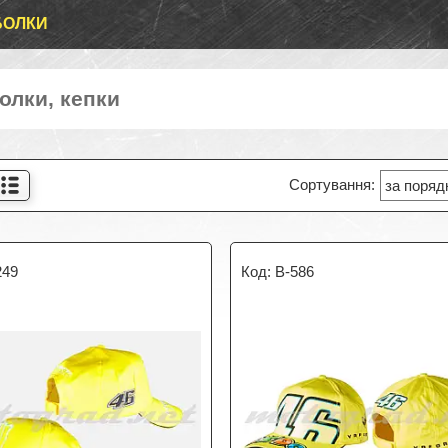
БОЛКИ
олки, кепки
249
B-586