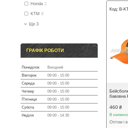
Honda
2
B-K
KTM
8
Ще 3
ГРАФІК РОБОТИ
Понеділок
Вихідний
Вівторок
09:00
15:00
Середа
09:00
15:00
Бейсболк
Четвер
09:00
15:00
бавовна
Пʼятниця
09:00
15:00
460 ₴
Субота
09:00
15:00
В наявнос
Неділя
09:00
14:30
Оптом і в