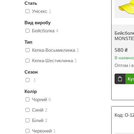
Стать
Унісекс
1
Вид виробу
Бейсболка
4
Бейсболк
MONST
Тип
580 ₴
Кепка-Восьмиклинка
1
В наявнос
Кепка-Шестиклинка
1
Оптом і в
Сезон
Ку
1
Колір
Чорний
6
Синій
2
O-1
Білий
2
Червоний
1