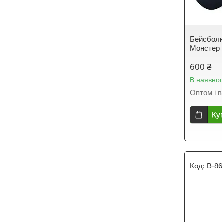
Бейсболк
Монстер
600 ₴
В наявнос
Оптом і в
Ку
B-8