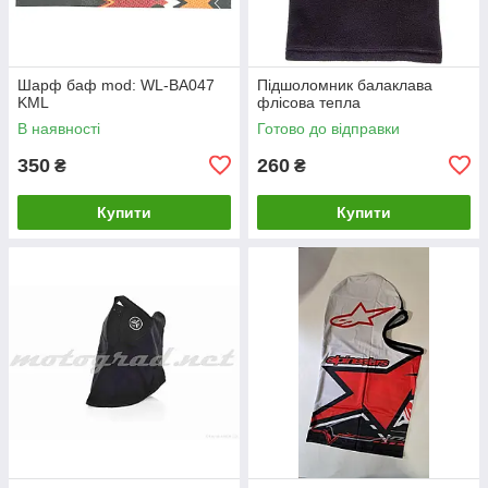
Шарф баф mod: WL-BA047
Підшоломник балаклава
KML
флісова тепла
В наявності
Готово до відправки
350
260
₴
₴
Купити
Купити