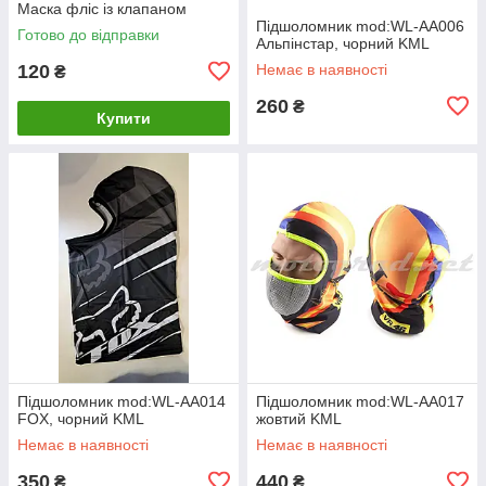
Маска фліс із клапаном
Підшоломник mod:WL-AA006
Готово до відправки
Альпінстар, чорний KML
120
Немає в наявності
₴
260
₴
Купити
Підшоломник mod:WL-AA014
Підшоломник mod:WL-AA017
FOX, чорний KML
жовтий KML
Немає в наявності
Немає в наявності
350
440
₴
₴