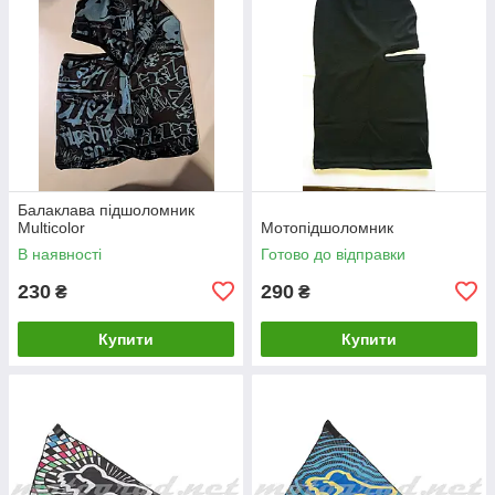
Балаклава підшоломник
Multicolor
Мотопідшоломник
В наявності
Готово до відправки
230
290
₴
₴
Купити
Купити