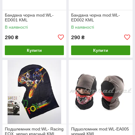
Бандана чорна mod:WL-
Бандана чорна mod:WL-
ED001 KML
ED002 KML
В наявності
В наявності
290
290
₴
₴
Купити
Купити
Подшлемник mod:WL- Racing
Підшоломник mod:WL-EA005
FOX, черно красный KML
чорний KML